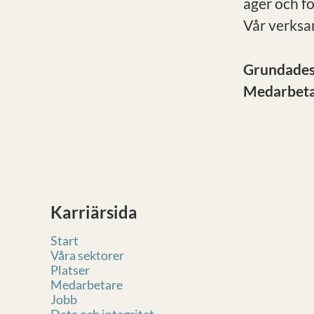
äger och f
Vår verksa
Grundade
Medarbet
Karriärsida
Start
Våra sektorer
Platser
Medarbetare
Jobb