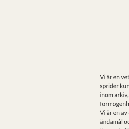
Vi är en ve
sprider ku
inom arkiv,
förmögenhe
Vi är en av
ändamål oc