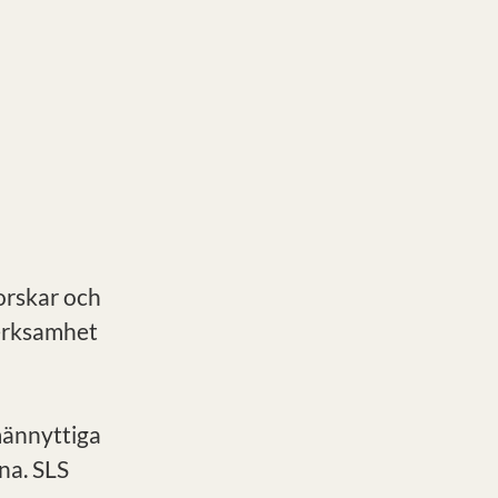
forskar och
verksamhet
männyttiga
na. SLS