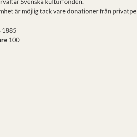
örvaltar Svenska kulturfonden.
mhet är möjlig tack vare donationer från privatpe
s
1885
are
100