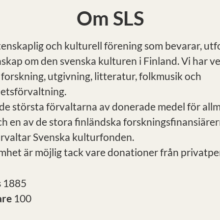
Om SLS
tenskaplig och kulturell förening som bevarar, ut
nskap om den svenska kulturen i Finland. Vi har 
 forskning, utgivning, litteratur, folkmusik och
tsförvaltning.
 de största förvaltarna av donerade medel för all
h en av de stora finländska forskningsfinansiärer
örvaltar Svenska kulturfonden.
mhet är möjlig tack vare donationer från privatpe
s
1885
are
100