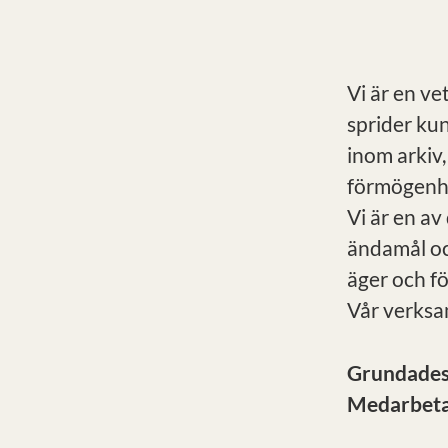
Vi är en ve
sprider ku
inom arkiv,
förmögenhe
Vi är en av
ändamål oc
äger och f
Vår verksa
Grundade
Medarbet