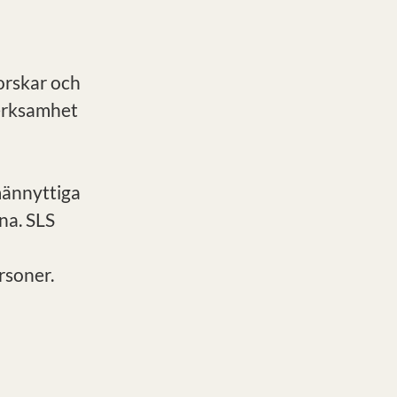
forskar och
verksamhet
männyttiga
na. SLS
rsoner.