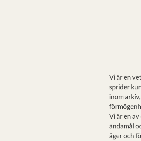
Vi är en ve
sprider ku
inom arkiv,
förmögenhe
Vi är en av
ändamål oc
äger och f