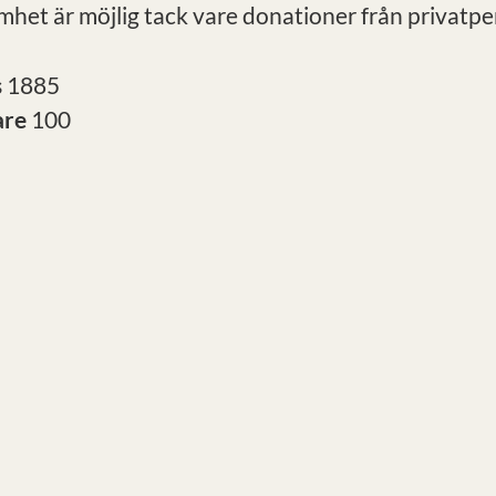
mhet är möjlig tack vare donationer från privatpe
s
1885
are
100