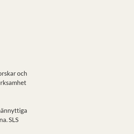
forskar och
verksamhet
männyttiga
na. SLS