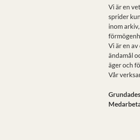
Vi är en ve
sprider ku
inom arkiv,
förmögenhe
Vi är en av
ändamål oc
äger och f
Vår verksa
Grundade
Medarbet