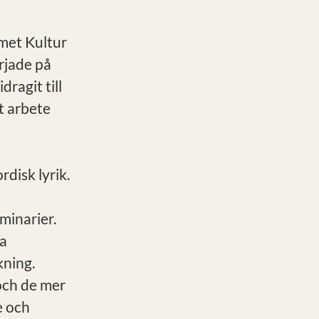
mmet Kultur
rjade på
ragit till
t arbete
disk lyrik.
minarier.
ta
kning.
och de mer
e och