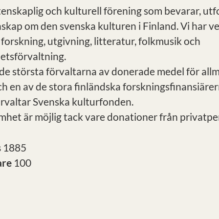
tenskaplig och kulturell förening som bevarar, ut
nskap om den svenska kulturen i Finland. Vi har 
 forskning, utgivning, litteratur, folkmusik och
tsförvaltning.
 de största förvaltarna av donerade medel för all
h en av de stora finländska forskningsfinansiärer
örvaltar Svenska kulturfonden.
mhet är möjlig tack vare donationer från privatpe
s
1885
are
100