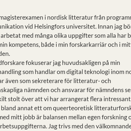
 magisterexamen i nordisk litteratur från progra
ikation vid Helsingfors universitet. Innan jag bö
 arbetat med många olika uppgifter som alla har bid
min kompetens, både i min forskarkarriär och i mit
den.
orskare fokuserar jag huvudsakligen på min
andling som handlar om digital teknologi inom nor
r även som sekreterare för litteratur- och
skapliga nämnden och ansvarar för nämndens se
kilt stolt över att vi har arrangerat flera intressan
 bland annat ett om queerteoretisk litteraturfors
med mitt jobb är balansen mellan egen forskning 
arbetsuppgifterna. Jag trivs med den välkomnand