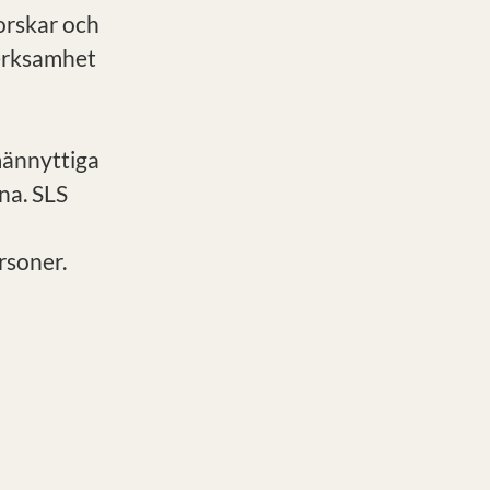
forskar och
verksamhet
männyttiga
na. SLS
rsoner.