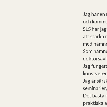
Jag har en
och kommun
SLS har jag
att stärka 
med nämn
Som nämndf
doktorsavh
Jag fungera
konstveten
Jag är särs
seminarier,
Det bästa 
praktiska 