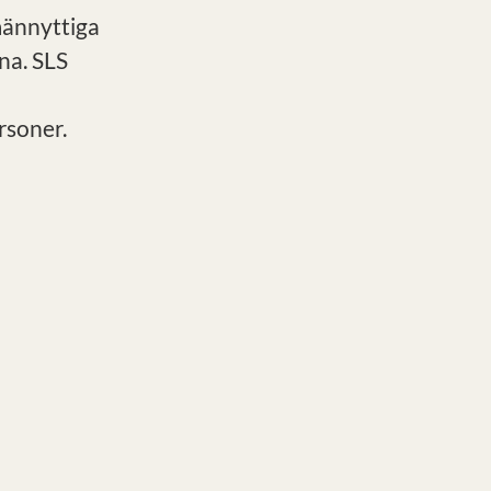
männyttiga
na. SLS
rsoner.