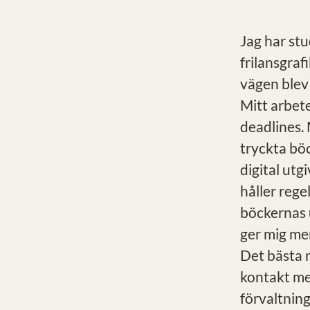
Jag har stu
frilansgraf
vägen blev 
Mitt arbet
deadlines.
tryckta bö
digital ut
håller reg
böckernas u
ger mig mer
Det bästa 
kontakt me
förvaltning