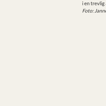
i en trevli
Foto: Jann