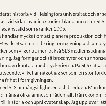
derat historia vid Helsingfors universitet och ar
iker vid sidan av mina studier, bland annat för SLS
jag anställd som grafiker 2005.
e handlar mycket om att planera produktion och h
 Mest kretsar min tid kring formgivning och ombry
cker som vi ger ut, men också SLS medlemstidning
givning. Jag formger också broschyrer och annons
elbunden kontakt med tryckerierna. På SLS satsas
tseende, vilket är något jag ser som en stor förde
a frihet i formgivningen.
med SLS är mångsidigheten och bredden. Man ko
d många olika ämnesområden, allt från ekonomi 
 till historia och språkvetenskap. Jag upplever at