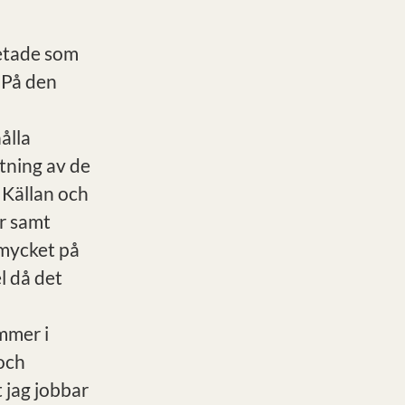
betade som
. På den
ålla
tning av de
 Källan och
er samt
 mycket på
l då det
mmer i
och
t jag jobbar