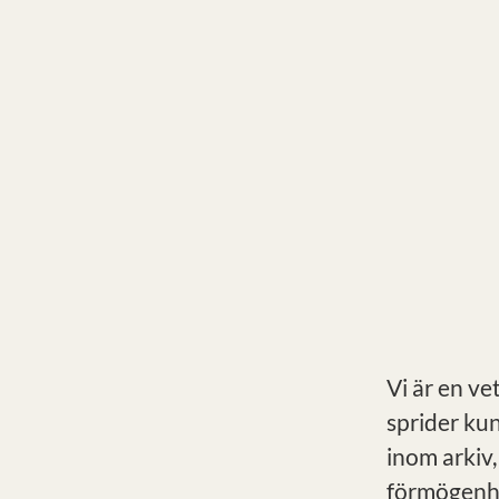
Vi är en ve
sprider ku
inom arkiv,
förmögenhe