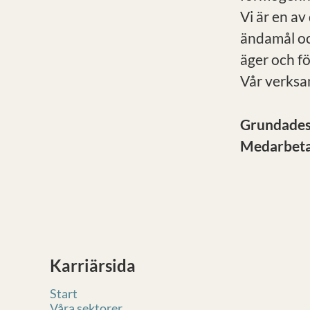
Vi är en av
ändamål oc
äger och f
Vår verksa
Grundade
Medarbet
Karriärsida
Start
Våra sektorer