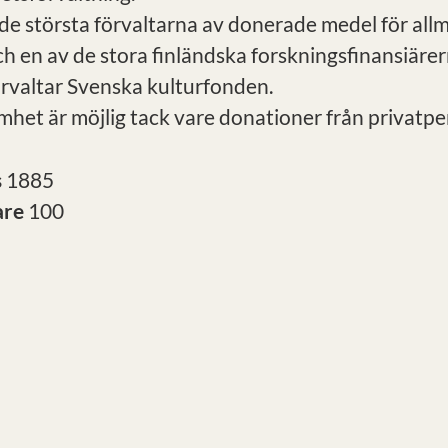
 de största förvaltarna av donerade medel för all
h en av de stora finländska forskningsfinansiärer
örvaltar Svenska kulturfonden.
mhet är möjlig tack vare donationer från privatpe
s
1885
are
100