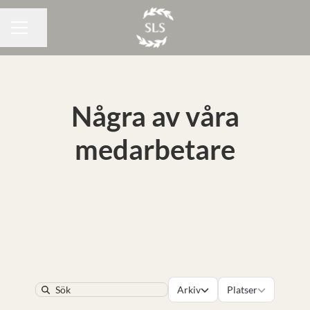
Dela sidan
KARRIÄRMENY
Några av våra
medarbetare
Våra sektorer
Platser
Arkiv
Platser
Search